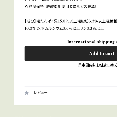
W鮮度保持：脱酸素剤使用＆窒素ガス充填!
【成分】粗たんぱく質15.0％以上粗脂肪3.5％以上粗繊維
10.0% 以下カルシウム0.6％以上リン0.3％以上
International shipping 
Add to cart
日本国内にお住まいの
レビュー