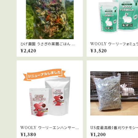
ひげ農園 うさぎの薬膳ごはん お
WOOLY ウ－リ－フォミュラ
徳用120g
6kg
¥2,420
¥3,520
WOOLY ウ－リ－エンハンサー 5
US産最高級1番刈りチモシー
50g
¥1,380
¥1,200