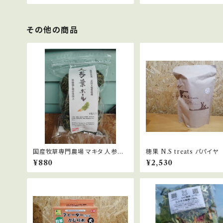
その他の商品
国産牧草専門農場 マキタ 人参葉
穂果 N.S treats パパイヤ
ボール ６個入り
¥880
¥2,530