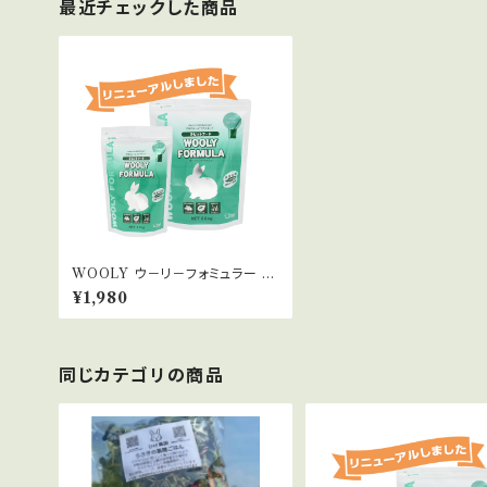
最近チェックした商品
WOOLY ウ－リ－フォミュラー 1.
3kg
¥1,980
同じカテゴリの商品