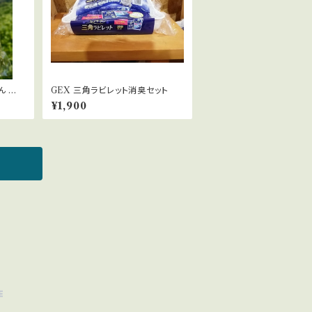
 お
GEX 三角ラビレット消臭セット
¥1,900