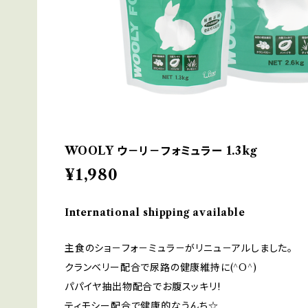
WOOLY ウ－リ－フォミュラー 1.3kg
¥1,980
International shipping available
主食のショ－フォ－ミュラ－がリニュ－アルしました。
クランベリー配合で尿路の健康維持に(^O^)
パパイヤ抽出物配合でお腹スッキリ!
ティモシー配合で健康的なうんち☆