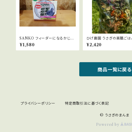
SANKO フィーダーになるかじり
ひげ農園 うさぎの薬膳ごはん
木
徳用120g
¥1,580
¥2,420
商品一覧に戻る
プライバシーポリシー
特定商取引法に基づく表記
© うさぎのまんま
Powered by