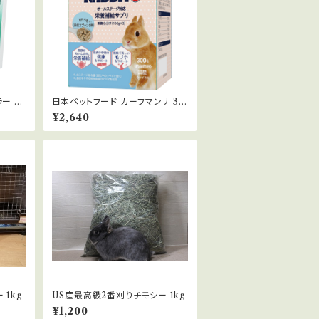
ー 2.
日本ペットフード カーフマンナ 30
0g
¥2,640
 1kg
US産最高級2番刈りチモシー 1kg
¥1,200