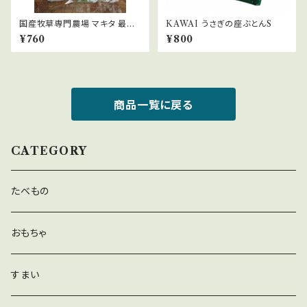
国産牧草専門農場 マキタ 最高
KAWAI うさぎの座ぶとんS
級 特秀牧草(イタリアンライグラ
¥760
¥800
ス)30g
商品一覧に戻る
CATEGORY
たべもの
おもちゃ
すまい