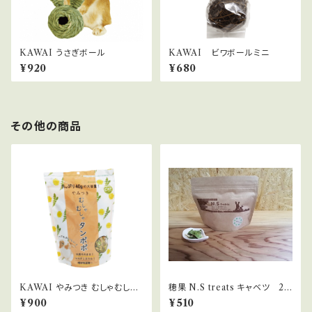
KAWAI うさぎボール
KAWAI ビワボールミニ
¥920
¥680
その他の商品
KAWAI やみつき むしゃむしゃ
穂果 N.S treats キャベツ 20
たんぽぽ 60g
g
¥900
¥510