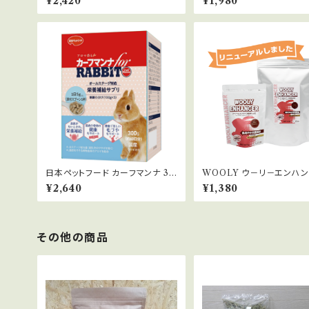
¥2,420
¥1,980
日本ペットフード カーフマンナ 30
WOOLY ウ－リ－エンハン
0g
50g
¥2,640
¥1,380
その他の商品