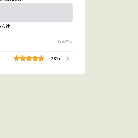
方向け
通報する
(287)