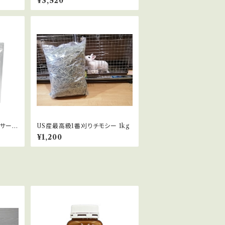
¥3,520
サー 5
US産最高級1番刈りチモシー 1kg
¥1,200