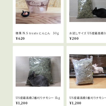
穂果 N.S treats にんじん 30g
お試しサイズ US産最高級1
チモシー 200g
¥620
¥200
US産最高級2番刈りチモシー 1kg
US産最高級1番刈りチモシー
¥1,200
¥1,200