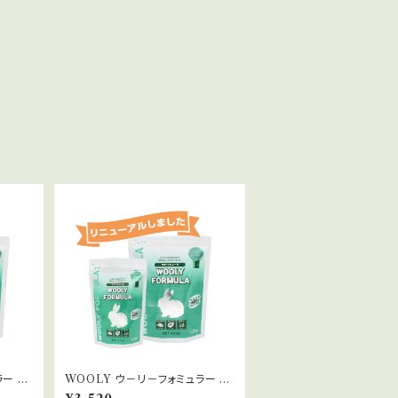
ー 1.
WOOLY ウ－リ－フォミュラー 2.
6kg