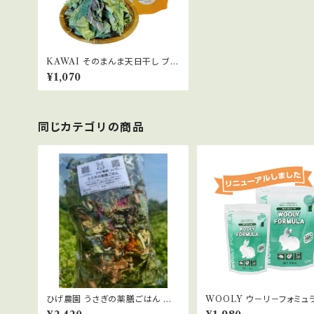
KAWAI そのまんま天日干し ブロ
ッコリーの葉 30g
¥1,070
同じカテゴリの商品
ひげ農園 うさぎの薬膳ごはん お
WOOLY ウ－リ－フォミュラ
徳用120g
3kg