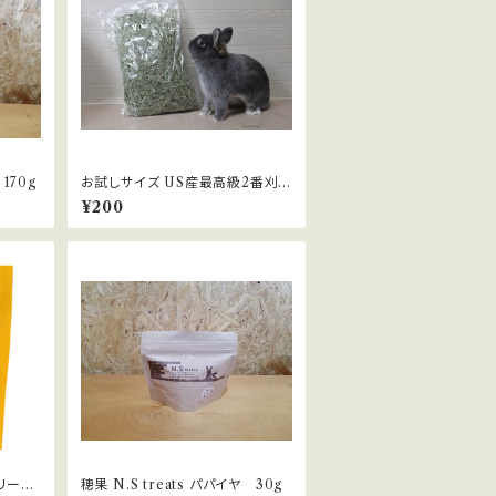
 170g
お試しサイズ US産最高級2番刈り
チモシー 200g
¥200
リーツ
穂果 N.S treats パパイヤ 30g