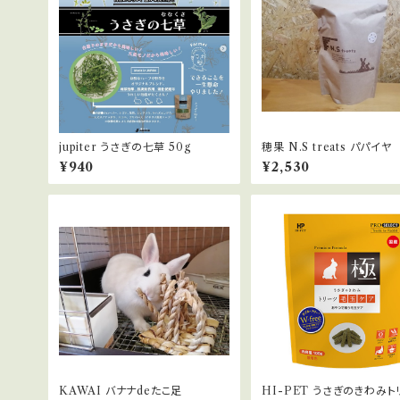
jupiter うさぎの七草 50g
穂果 N.S treats パパイヤ
¥940
¥2,530
KAWAI バナナdeたこ足
HI-PET うさぎのきわみト