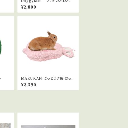
DoggyMan ウサギのふわふわ
きりかぶベッド
¥2,800
ン
MARUKAN ほっとうさ暖 ほっこ
りマット
¥2,390