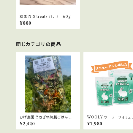
穂果 N.S treats バナナ 60g
¥880
同じカテゴリの商品
ひげ農園 うさぎの薬膳ごはん お
WOOLY ウ－リ－フォミュラ
徳用120g
3kg
¥2,420
¥1,980