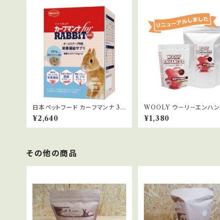
日本ペットフード カーフマンナ 30
WOOLY ウ－リ－エンハン
0g
50g
¥2,640
¥1,380
その他の商品