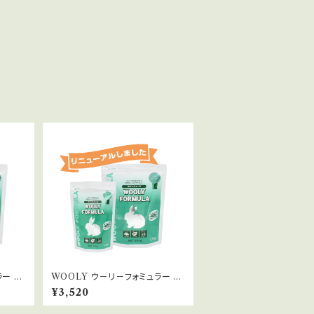
ー 1.
WOOLY ウ－リ－フォミュラー 2.
6kg
¥3,520