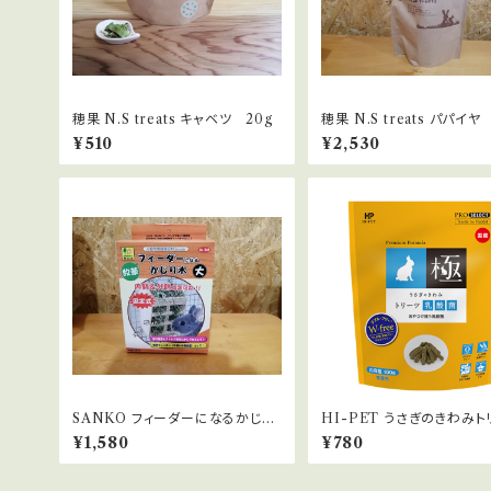
穂果 N.S treats キャベツ 20g
穂果 N.S treats パパイヤ
¥510
¥2,530
SANKO フィーダーになるかじり
HI-PET うさぎのきわみト
木
乳酸菌１００ｇ
¥1,580
¥780