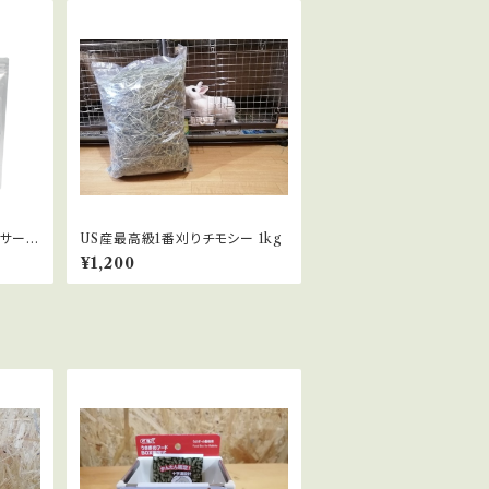
サー 5
US産最高級1番刈りチモシー 1kg
¥1,200