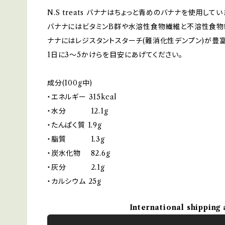
N.S treats バナナはちょっと青めのバナナを使用してい
バナナにはビタミンB群や水溶性食物繊維と不溶性食物
ナナにはレジスタントスターチ(難消化性デンプン)が豊
1日に3～5かけらを目安にあげてください。
成分(100g中)
・エネルギー 315kcal
・水分 12.1g
・たんぱく質 1.9g
・脂質 1.3g
・炭水化物 82.6g
・灰分 2.1g
・カルシウム 25g
International shipping 