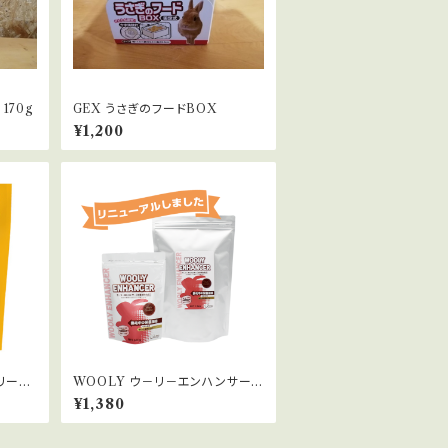
 170g
GEX うさぎのフードBOX
¥1,200
リーツ
WOOLY ウ－リ－エンハンサー 5
50g
¥1,380