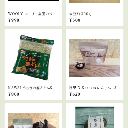
WOOLY ウーリー農園のペレッ
大豆粕 300g
ト牧草 きまぐれミックス 180g
¥990
¥300
KAWAI うさぎの座ぶとんS
穂果 N.S treats にんじん 30
g
¥800
¥620