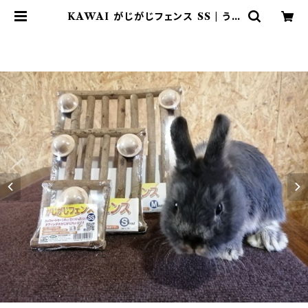
KAWAI がじがじフェンス SS | うさ
ぎのまんま