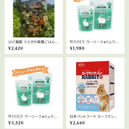
ひげ農園 うさぎの薬膳ごはん
WOOLY ウ－リ－フォミュラー
お徳用120g
1.3kg
¥2,420
¥1,980
WOOLY ウ－リ－フォミュラー
日本ペットフード カーフマンナ
2.6kg
300g
¥3,520
¥2,640