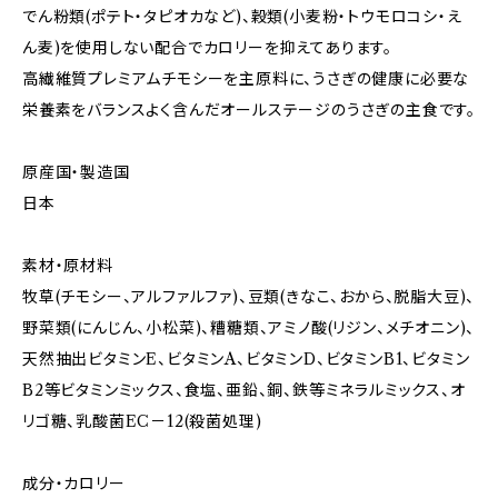
でん粉類(ポテト・タピオカなど)、穀類(小麦粉・トウモロコシ・え
ん麦)を使用しない配合でカロリーを抑えてあります。
高繊維質プレミアムチモシーを主原料に、うさぎの健康に必要な
栄養素をバランスよく含んだオールステージのうさぎの主食です。
原産国・製造国
日本
素材・原材料
牧草(チモシー、アルファルファ)、豆類(きなこ、おから、脱脂大豆)、
野菜類(にんじん、小松菜)、糟糖類、アミノ酸(リジン、メチオニン)、
天然抽出ビタミンE、ビタミンA、ビタミンD、ビタミンB1、ビタミン
B2等ビタミンミックス、食塩、亜鉛、銅、鉄等ミネラルミックス、オ
リゴ糖、乳酸菌EC－12(殺菌処理)
成分・カロリー