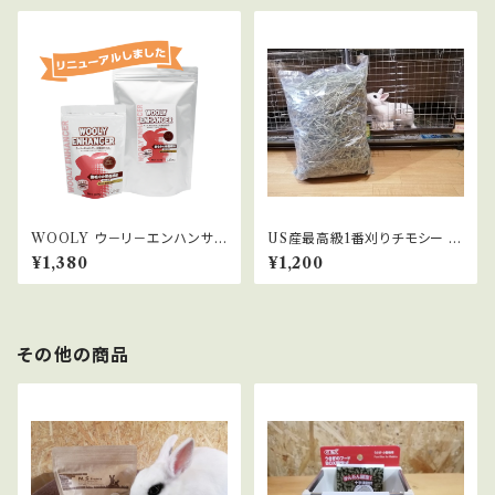
WOOLY ウ－リ－エンハンサ
US産最高級1番刈りチモシー 1k
ー 550g
g
¥1,380
¥1,200
その他の商品