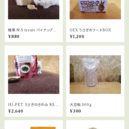
穂果 N.S treats パイナップ
GEX うさぎのフードBOX
ル 50g
¥880
¥1,200
HI-PET うさぎのきわみ 850
大豆粕 300g
g
¥2,640
¥300